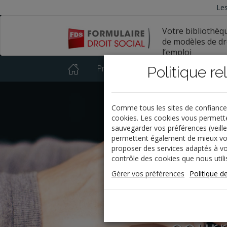
Les
Votre bibliothèq
de modèles de dro
l’emploi
Présentation
Index thématique
Politique re
Comme tous les sites de confiance, 
cookies. Les cookies vous permette
MO
sauvegarder vos préférences (veille,
permettent également de mieux vou
proposer des services adaptés à vo
contrôle des cookies que nous utili
Gérer vos préférences
Politique de
contrats, 