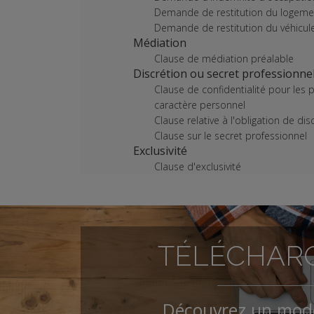
Demande de restitution du logeme
Demande de restitution du véhicul
Médiation
Clause de médiation préalable
Discrétion ou secret professionne
Clause de confidentialité pour les personnes ayant vocation à manipuler des données à
caractère personnel
Clause relative à l'obligation de dis
Clause sur le secret professionnel
Exclusivité
Clause d'exclusivité
Indemnité de rupture
Clause d'indemnité contractuelle d
Inventions
Clause d'invention
Mise à disposition d'outils d'inf
TÉLÉCHARG
Clause de mise à disposition d’un 
Clause de mise à disposition d'un
Mobilité
Découvrez un modè
Clause de déplacements professio